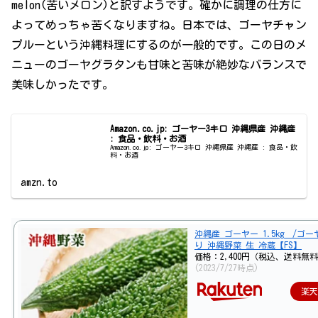
melon(苦いメロン)と訳すようです。確かに調理の仕方に
よってめっちゃ苦くなりますね。日本では、ゴーヤチャン
プルーという沖縄料理にするのが一般的です。この日のメ
ニューのゴーヤグラタンも甘味と苦味が絶妙なバランスで
美味しかったです。
Amazon.co.jp: ゴーヤー3キロ 沖縄県産 沖縄産
: 食品・飲料・お酒
Amazon.co.jp: ゴーヤー3キロ 沖縄県産 沖縄産 : 食品・飲
料・お酒
amzn.to
沖縄産 ゴーヤー 1.5kg /ゴー
り 沖縄野菜 生 冷蔵【FS】
価格：2,400円（税込、送料無料
(2023/7/27時点)
楽