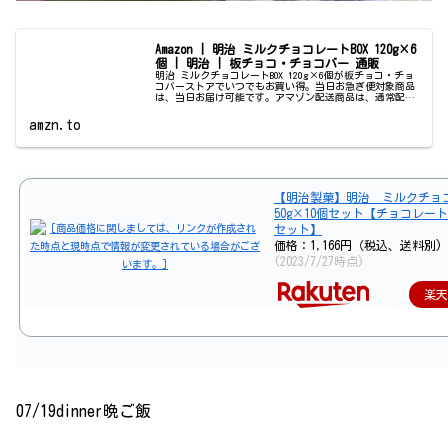
Amazon | 明治 ミルクチョコレートBOX 120g×6
個 | 明治 | 板チョコ・チョコバー 通販
明治 ミルクチョコレートBOX 120g×6個が板チョコ・チョ
コバーストアでいつでもお買い得。当日お急ぎ便対象商品
は、当日お届け可能です。アマゾン配送商品は、通常配送
無料（一部除く）。
amzn.to
【明治製菓】明治 ミルクチ
50g×10個セット【チョコレート
セット】
価格：1,166円（税込、送料別)
(2023/7/27時点)
楽
07/19dinner晩ご飯