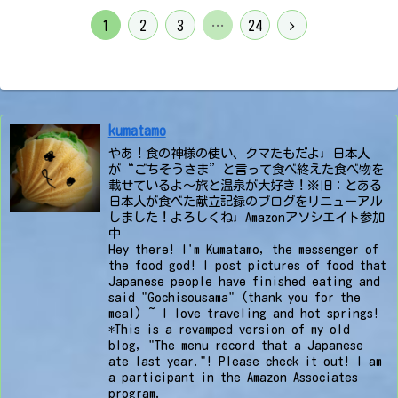
次
1
2
3
…
24
へ
kumatamo
やあ！食の神様の使い、クマたもだよ♩日本人
が“ごちそうさま”と言って食べ終えた食べ物を
載せているよ〜旅と温泉が大好き！※旧：とある
日本人が食べた献立記録のブログをリニューアル
しました！よろしくね♩Amazonアソシエイト参加
中
Hey there! I'm Kumatamo, the messenger of
the food god! I post pictures of food that
Japanese people have finished eating and
said "Gochisousama" (thank you for the
meal) ~ I love traveling and hot springs!
*This is a revamped version of my old
blog, "The menu record that a Japanese
ate last year."! Please check it out! I am
a participant in the Amazon Associates
program.