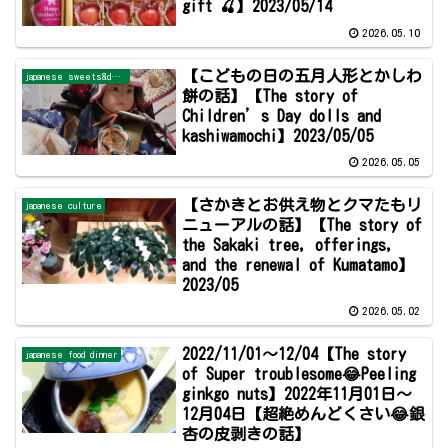
gift 🍒】2023/05/14
2026.05.10
【こどもの日の五月人形とかしわ
japanese sweets&dessert
餅の話】【The story of
Children’s Day dolls and
kashiwamochi】2023/05/05
2026.05.05
【さかきとお供え物とクマたもリ
japanese culture
ニューアルの話】【The story of
the Sakaki tree, offerings,
and the renewal of Kumatamo】
2023/05
2026.05.02
2022/11/01～12/04【The story
japanese food dinner
of Super troublesome😂Peeling
ginkgo nuts】2022年11月01日～
12月04日【超絶めんどくさい😂銀
杏の皮剥きの話】