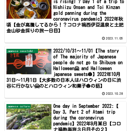
is rising! ? Day 1 of a trip to
Nishiizu Onsen and Toi Kinzan
gold panning during the
coronavirus pandemic】2022年秋
頃【金が高騰してるから！？コロナ禍西伊豆温泉と土肥
金山砂金採りの旅一日目】
2023.11.05
2022/10/31～11/01【The story
japanese sweets&dessert
of The majority of Japanese
people do not go to Shibuya on
Halloween🤗 and Halloween
japanese sweets🎃】2022年10月
31日～11月1日【大多数の日本人はハロウィンの日に渋
谷に行かない🤗のとハロウィン和菓子🎃の話】
2023.10.28
One day in September 2022:【
japanese culture
Day 3, Part 2 of Atami trip
during the coronavirus
pandemic】2022年9月某日【コロ
ナ禍熱海旅３日目その２】