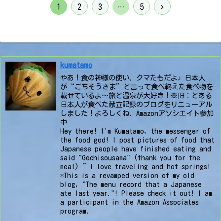
次
1
2
3
…
5
へ
kumatamo
やあ！食の神様の使い、クマたもだよ♩日本人
が“ごちそうさま”と言って食べ終えた食べ物を
載せているよ〜旅と温泉が大好き！※旧：とある
日本人が食べた献立記録のブログをリニューアル
しました！よろしくね♩Amazonアソシエイト参加
中
Hey there! I'm Kumatamo, the messenger of
the food god! I post pictures of food that
Japanese people have finished eating and
said "Gochisousama" (thank you for the
meal) ~ I love traveling and hot springs!
*This is a revamped version of my old
blog, "The menu record that a Japanese
ate last year."! Please check it out! I am
a participant in the Amazon Associates
program.