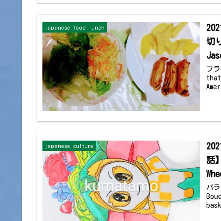
20
japanese food lunch
切り
Jas
フラ
tha
Ame
2
japanese culture
話】【
Whe
パラビ
Bo
bask