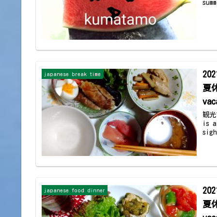
summ
20
japanese break time
夏休
vac
観光
is 
sig
20
japanese food dinner
夏休