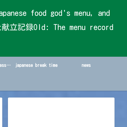
 food god's menu, and
献立記録Old: The menu record
japanese sweets&dessert
japanese break time
news