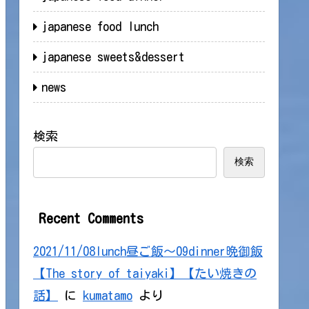
japanese food lunch
japanese sweets&dessert
news
検索
検索
Recent Comments
2021/11/08lunch昼ご飯～09dinner晩御飯
【The story of taiyaki】【たい焼きの
話】
に
kumatamo
より