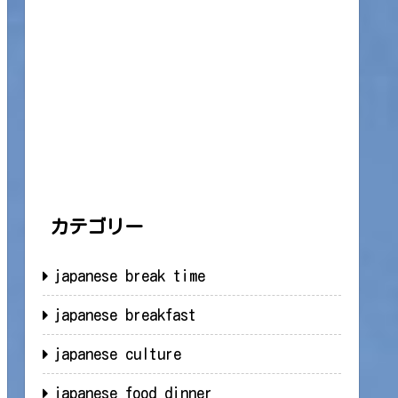
カテゴリー
japanese break time
japanese breakfast
japanese culture
japanese food dinner