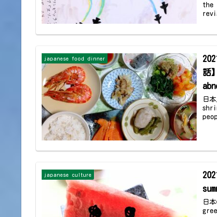
the
revi
20
japanese food dinner
話】【
ab
日本人
sh
peo
20
japanese culture
sum
日本
gre