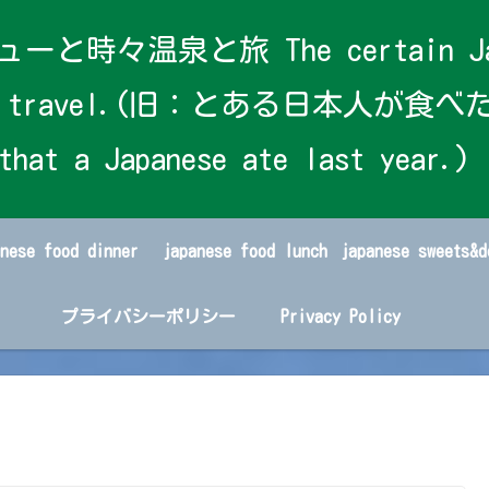
泉と旅 The certain Japanese
s and travel.(旧：とある日本人が食べた
that a Japanese ate last year.)
anese food dinner
japanese food lunch
プライバシーポリシー
Privacy Policy