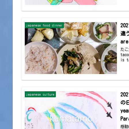
20
japanese food dinner
違う
are
たこ飯
tac
is t
2
japanese culture
の日
yea
Par
感動