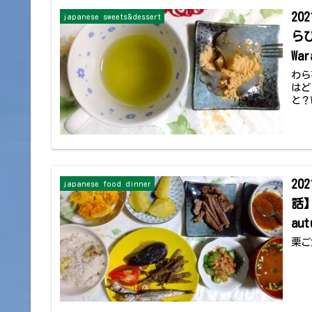
20
japanese sweets&dessert
らび
War
わら
はど
と？W
20
japanese food dinner
話】【
au
栗ご飯