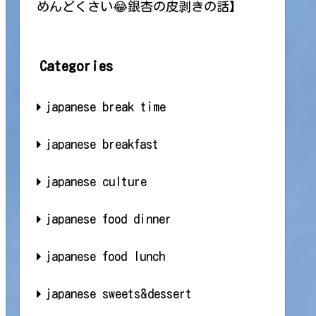
めんどくさい😂銀杏の皮剥きの話】
Categories
japanese break time
japanese breakfast
japanese culture
japanese food dinner
japanese food lunch
japanese sweets&dessert