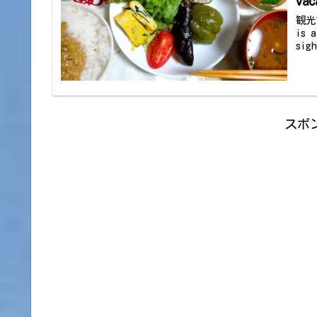
vac
観光
is 
sig
スポ