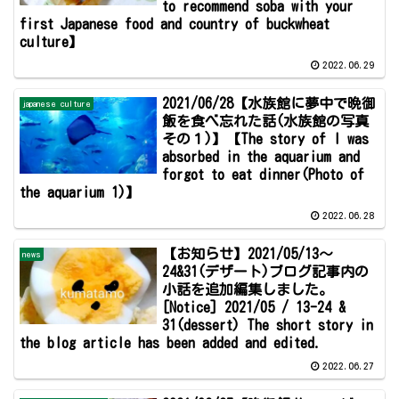
to recommend soba with your
first Japanese food and country of buckwheat
culture】
2022.06.29
2021/06/28【水族館に夢中で晩御
japanese culture
飯を食べ忘れた話(水族館の写真
その１)】【The story of I was
absorbed in the aquarium and
forgot to eat dinner(Photo of
the aquarium 1)】
2022.06.28
【お知らせ】2021/05/13～
news
24&31(デザート)ブログ記事内の
小話を追加編集しました。
[Notice] 2021/05 / 13-24 &
31(dessert) The short story in
the blog article has been added and edited.
2022.06.27