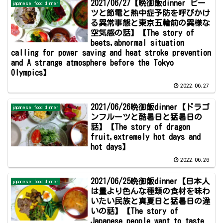
2021/06/27【晩御飯dinner ビー
japanese food dinner
ツと節電と熱中症予防を呼びかけ
る異常事態と東京五輪前の異様な
空気感の話】【The story of
beets,abnormal situation
calling for power saving and heat stroke prevention
and A strange atmosphere before the Tokyo
Olympics】
2022.06.27
2021/06/26晩御飯dinner【ドラゴ
japanese food dinner
ンフルーツと酷暑日と猛暑日の
話】【The story of dragon
fruit,extremely hot days and
hot days】
2022.06.26
2021/06/25晩御飯dinner【日本人
japanese food dinner
は量より色んな種類の食材を味わ
いたい民族と真夏日と猛暑日の違
いの話】【The story of
Japanese people want to taste