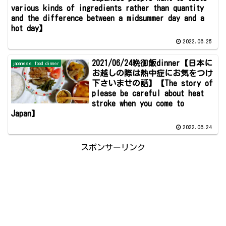
various kinds of ingredients rather than quantity
and the difference between a midsummer day and a
hot day】
2022.06.25
2021/06/24晩御飯dinner【日本に
japanese food dinner
お越しの際は熱中症にお気をつけ
下さいませの話】【The story of
please be careful about heat
stroke when you come to
Japan】
2022.06.24
スポンサーリンク