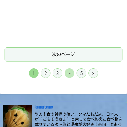
次のページ
次
1
2
3
…
5
へ
kumatamo
やあ！食の神様の使い、クマたもだよ♩日本人
が“ごちそうさま”と言って食べ終えた食べ物を
載せているよ〜旅と温泉が大好き！※旧：とある