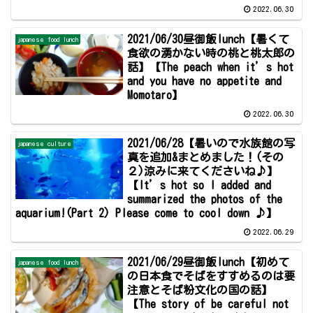
2022.06.30
2021/06/30昼御飯lunch【暑くて
japanese food lunch
食欲の湧かない時の桃と桃太郎の
話】【The peach when it’s hot
and you have no appetite and
Momotaro】
2022.06.30
2021/06/28【暑いので水族館の写
japanese culture
真を追加&まとめました！(その
２)涼みに来てくださいね♪】
【It’s hot so I added and
summarized the photos of the
aquarium!(Part 2) Please come to cool down ♪】
2022.06.29
2021/06/29昼御飯lunch【初めて
japanese food lunch
の日本食でそばをすすめるのは要
注意とそば粉文化の国の話】
【The story of be careful not