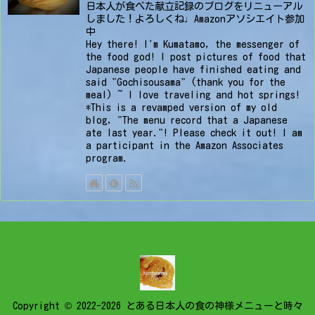
日本人が食べた献立記録のブログをリニューアル
しました！よろしくね♩Amazonアソシエイト参加
中
Hey there! I'm Kumatamo, the messenger of
the food god! I post pictures of food that
Japanese people have finished eating and
said "Gochisousama" (thank you for the
meal) ~ I love traveling and hot springs!
*This is a revamped version of my old
blog, "The menu record that a Japanese
ate last year."! Please check it out! I am
a participant in the Amazon Associates
program.
Copyright © 2022-2026 とある日本人の食の神様メニューと時々