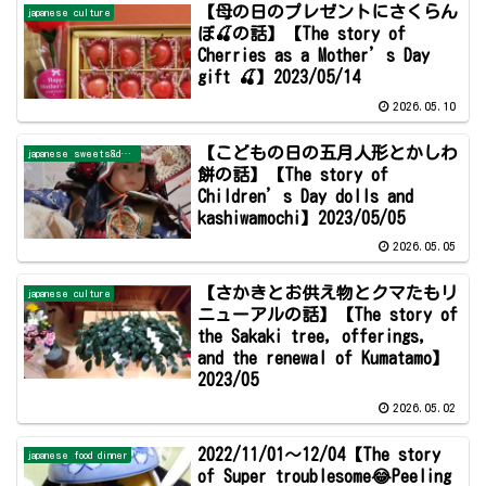
【母の日のプレゼントにさくらん
japanese culture
ぼ🍒の話】【The story of
Cherries as a Mother’s Day
gift 🍒】2023/05/14
2026.05.10
【こどもの日の五月人形とかしわ
japanese sweets&dessert
餅の話】【The story of
Children’s Day dolls and
kashiwamochi】2023/05/05
2026.05.05
【さかきとお供え物とクマたもリ
japanese culture
ニューアルの話】【The story of
the Sakaki tree, offerings,
and the renewal of Kumatamo】
2023/05
2026.05.02
2022/11/01～12/04【The story
japanese food dinner
of Super troublesome😂Peeling