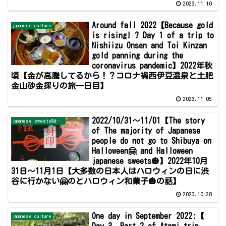
2023.11.10
Around fall 2022【Because gold
japanese culture
is rising! ? Day 1 of a trip to
Nishiizu Onsen and Toi Kinzan
gold panning during the
coronavirus pandemic】2022年秋
頃【金が高騰してるから！？コロナ禍西伊豆温泉と土肥
金山砂金採りの旅一日目】
2023.11.05
2022/10/31～11/01【The story
japanese sweets&dessert
of The majority of Japanese
people do not go to Shibuya on
Halloween🤗 and Halloween
japanese sweets🎃】2022年10月
31日～11月1日【大多数の日本人はハロウィンの日に渋
谷に行かない🤗のとハロウィン和菓子🎃の話】
2023.10.28
One day in September 2022:【
japanese culture