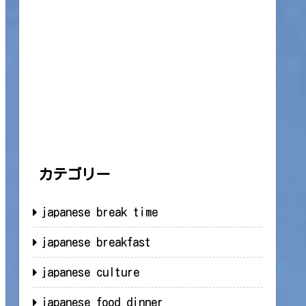
カテゴリー
japanese break time
japanese breakfast
japanese culture
japanese food dinner