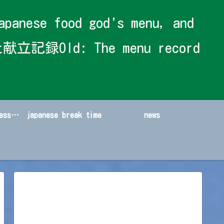
 food god's menu, and
献立記録Old: The menu record
japanese sweets&dessert
japanese break time
news