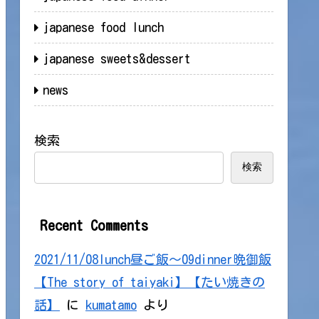
japanese food lunch
japanese sweets&dessert
news
検索
検索
Recent Comments
2021/11/08lunch昼ご飯～09dinner晩御飯
【The story of taiyaki】【たい焼きの
話】
に
kumatamo
より