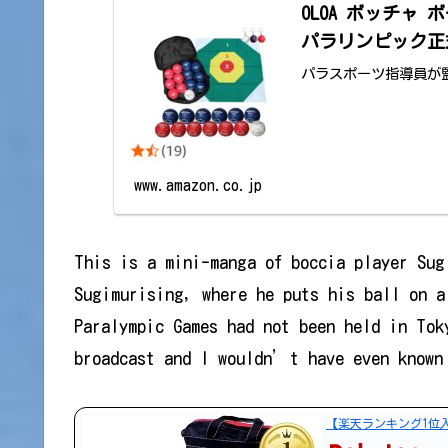
OLOA ボッチャ
パラリンピック正
パラスポーツ指導員が
www.amazon.co.jp
This is a mini-manga of boccia player Su
Sugimurising, where he puts his ball on a
Paralympic Games had not been held in To
broadcast and I wouldn’t have even known 
【楽天ランキング1位入