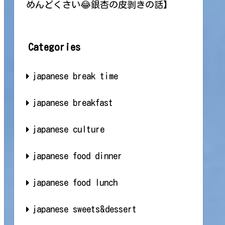
めんどくさい😂銀杏の皮剥きの話】
Categories
japanese break time
japanese breakfast
japanese culture
japanese food dinner
japanese food lunch
japanese sweets&dessert