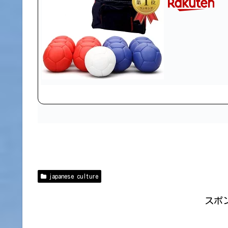
japanese culture
スポ