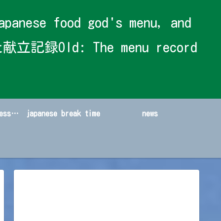
 food god's menu, and
献立記録Old: The menu record
japanese sweets&dessert
japanese break time
news