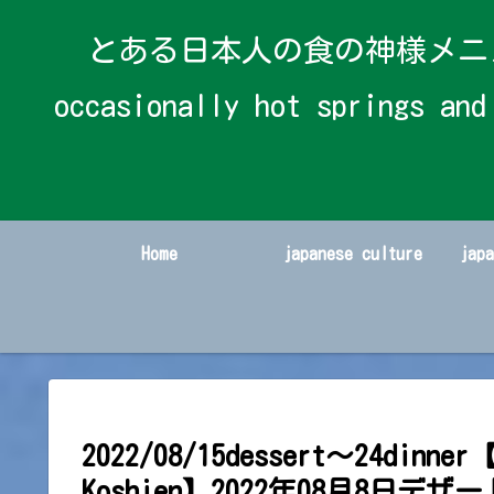
とある日本人の食の神様メニューと時々温
occasionally hot spring
Home
japanese culture
jap
2022/08/15dessert～24dinner【
Koshien】2022年08月8日