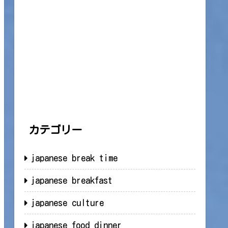
カテゴリー
japanese break time
japanese breakfast
japanese culture
japanese food dinner