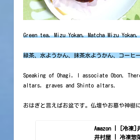
Green tea, Mizu Yokan, Matcha Mizu Yokan,
緑茶、水ようかん、抹茶水ようかん、コーヒ
Speaking of Ohagi, I associate Obon. Ther
altars, graves and Shinto altars.
おはぎと言えばお盆です。仏壇やお墓や神棚
Amazon | [
井村屋 | 冷凍惣