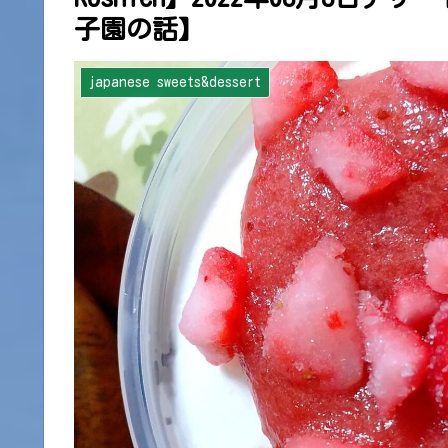
子園の話】
japanese sweets&dessert