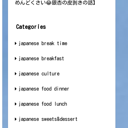
めんどくさい😂銀杏の皮剥きの話】
Categories
japanese break time
japanese breakfast
japanese culture
japanese food dinner
japanese food lunch
japanese sweets&dessert