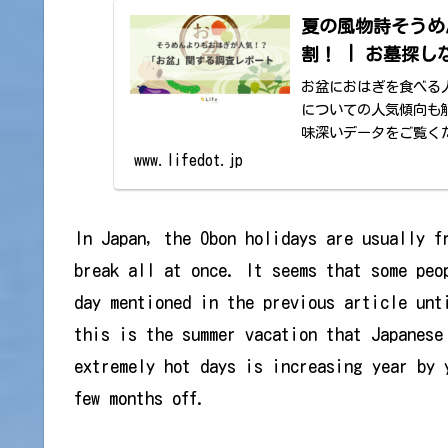
夏の風物詩そうめ
割！ | お墓探
お盆におはぎを食べる
についての人気傾向も
味深いデータをご覧く
www.lifedot.jp
In Japan, the Obon holidays are usually f
break all at once. It seems that some peo
day mentioned in the previous article unt
this is the summer vacation that Japanese
extremely hot days is increasing year by 
few months off.