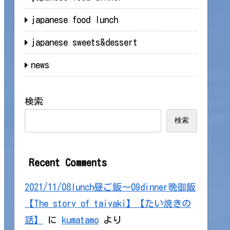
japanese food lunch
japanese sweets&dessert
news
検索
検索
Recent Comments
2021/11/08lunch昼ご飯～09dinner晩御飯
【The story of taiyaki】【たい焼きの
話】
に
kumatamo
より