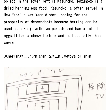
object in the lower left is Kazunoko. Kazunoko is a
dried herring egg food. Kazunoko is often served in
New Year’s New Year dishes, hoping for the
prosperity of descendants because herring can be
used as a Kanji with two parents and has a lot of
eggs.It has a chewy texture and is less salty than
caviar.
※herring=ニシンnishin,２=二ni,親=oya or shin