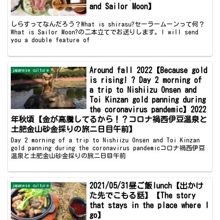
and Sailor Moon】
しらすってなんだろう？What is shirasu?セーラームーンって何？
What is Sailor Moon?の二本立てでお送りします。I will send
you a double feature of
Around fall 2022【Because gold
japanese culture
is rising! ? Day 2 morning of
a trip to Nishiizu Onsen and
Toi Kinzan gold panning during
the coronavirus pandemic】2022
年秋頃【金が高騰してるから！？コロナ禍西伊豆温泉と
土肥金山砂金採りの旅ニ日目午前】
Day 2 morning of a trip to Nishiizu Onsen and Toi Kinzan
gold panning during the coronavirus pandemicコロナ禍西伊豆
温泉と土肥金山砂金採りの旅ニ日目午前
2021/05/31昼ご飯lunch【出かけ
japanese culture
た先でこもる話】【The story
that stays in the place where I
go】