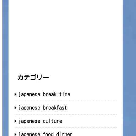
カテゴリー
japanese break time
japanese breakfast
japanese culture
japanese food dinner