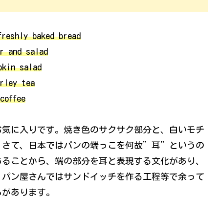
freshly baked bread
r and salad
pkin salad
rley tea
coffee
お気に入りです。焼き色のサクサク部分と、白いモチ
。さて、日本ではパンの端っこを何故”耳”というの
あることから、端の部分を耳と表現する文化があり、
。パン屋さんではサンドイッチを作る工程等で余って
ろがあります。