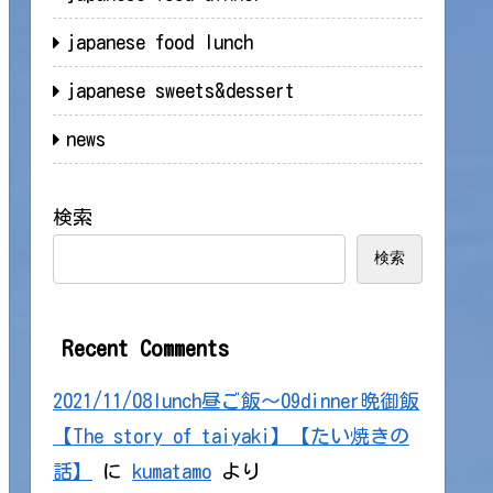
japanese food lunch
japanese sweets&dessert
news
検索
検索
Recent Comments
2021/11/08lunch昼ご飯～09dinner晩御飯
【The story of taiyaki】【たい焼きの
話】
に
kumatamo
より