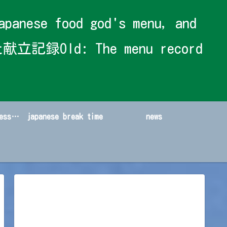
 food god's menu, and
献立記録Old: The menu record
japanese sweets&dessert
japanese break time
news