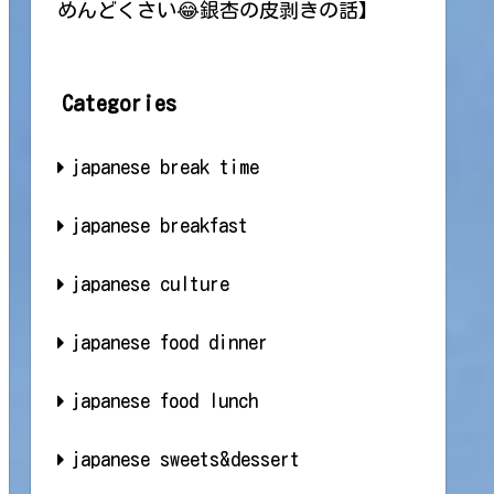
めんどくさい😂銀杏の皮剥きの話】
Categories
japanese break time
japanese breakfast
japanese culture
japanese food dinner
japanese food lunch
japanese sweets&dessert