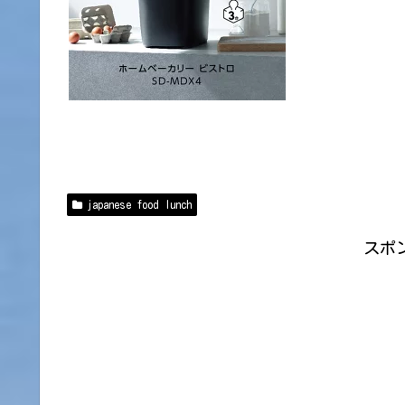
japanese food lunch
スポ