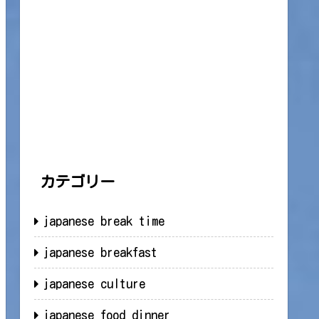
カテゴリー
japanese break time
japanese breakfast
japanese culture
japanese food dinner