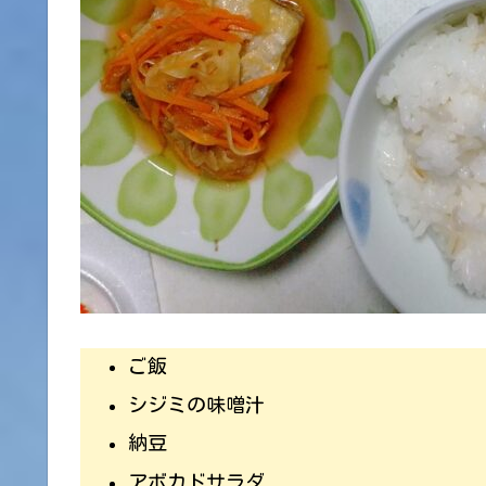
ご飯
シジミの味噌汁
納豆
アボカドサラダ