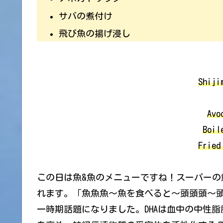
サバの煮付け
飛び魚の揚げ浸し
Shiji
Avo
Boil
Fried
この日は魚&魚のメニューですね！スーパー
れます。「魚魚魚～魚を食べると～頭頭頭～頭
一時期話題になりました。DHAは血中の中性