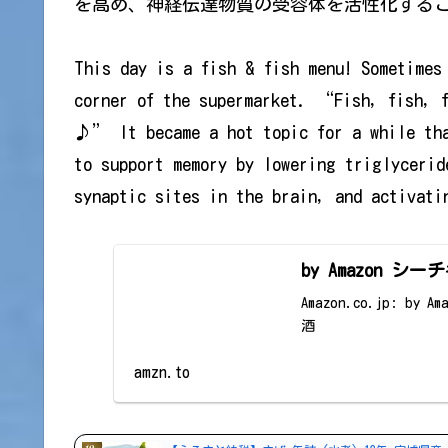
を高め、神経伝達物質の受容体を活性化する
This day is a fish & fish menu! Sometimes
corner of the supermarket. “Fish, fish, f
♪” It became a hot topic for a while tha
to support memory by lowering triglycerid
synaptic sites in the brain, and activati
by Amazon シ
Amazon.co.jp: b
酒
amzn.to