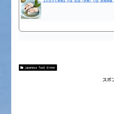
【ふるさと納税】さば 缶詰 (水煮) 12缶 宮城県産
japanese food dinner
スポ