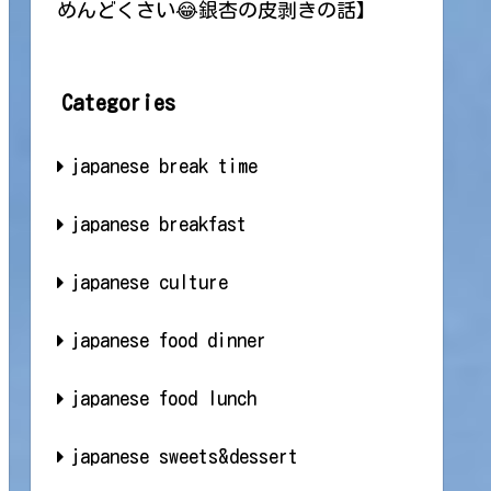
めんどくさい😂銀杏の皮剥きの話】
Categories
japanese break time
japanese breakfast
japanese culture
japanese food dinner
japanese food lunch
japanese sweets&dessert