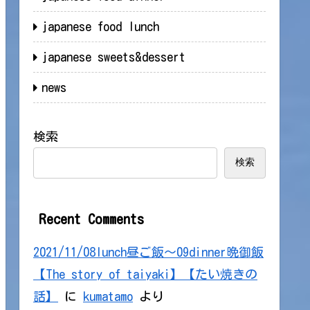
japanese food lunch
japanese sweets&dessert
news
検索
検索
Recent Comments
2021/11/08lunch昼ご飯～09dinner晩御飯
【The story of taiyaki】【たい焼きの
話】
に
kumatamo
より