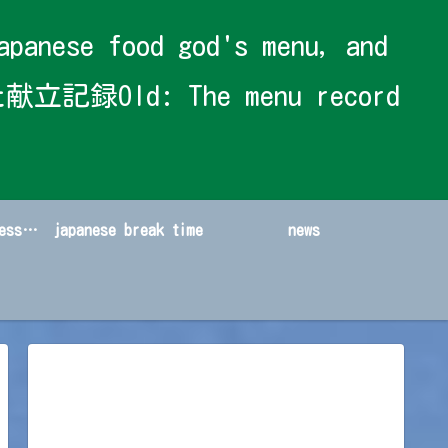
 food god's menu, and
献立記録Old: The menu record
japanese sweets&dessert
japanese break time
news