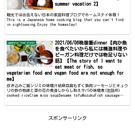
summer vacation 2】
観光では出会えない日本の家庭料理ブログでホームステイ体験！
This is a Japanese home cooking blog that you can't find
in sightseeing.Enjoy the homestay!
2021/06/06晩御飯dinner【肉か魚
japanese food dinner
を食べたいから私には精進料理や
ビーガン料理だけでは物足りない
話】【The story of I want to
eat meat or fish, so
vegetarian food and vegan food are not enough for
me】
炊き込みご飯シジミの味噌汁胡麻豆腐もずく魚肉ソーセージとキュウ
リの酢の物卵と菜の花の煮浸しからし和えサバの味噌煮(缶詰め)
cooked riceClam miso soupSesame tofuMozukuFish sausage
and...
スポンサーリンク