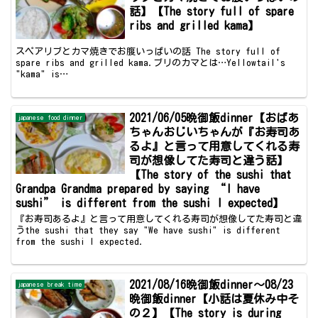
話】【The story full of spare
ribs and grilled kama】
スペアリブとカマ焼きでお腹いっぱいの話 The story full of
spare ribs and grilled kama.ブリのカマとは…Yellowtail's
"kama" is…
2021/06/05晩御飯dinner【おばあ
japanese food dinner
ちゃんおじいちゃんが『お寿司あ
るよ』と言って用意してくれる寿
司が想像してた寿司と違う話】
【The story of the sushi that
Grandpa Grandma prepared by saying “I have
sushi” is different from the sushi I expected】
『お寿司あるよ』と言って用意してくれる寿司が想像してた寿司と違
うthe sushi that they say "We have sushi" is different
from the sushi I expected.
2021/08/16晩御飯dinner～08/23
japanese break time
晩御飯dinner【小話は夏休み中そ
の２】【The story is during