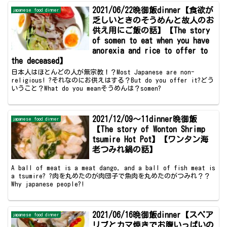
2021/06/22晩御飯dinner【食欲が
japanese food dinner
乏しいときのそうめんと故人のお
供え用にご飯の話】【The story
of somen to eat when you have
anorexia and rice to offer to
the deceased】
日本人はほとんどの人が無宗教！？Most Japanese are non-
religious! ?それなのにお供えはする？But do you offer it?どう
いうこと？What do you meanそうめんは？somen?
2021/12/09～11dinner晩御飯
japanese food dinner
【The story of Wonton Shrimp
tsumire Hot Pot】【ワンタン海
老つみれ鍋の話】
A ball of meat is a meat dango, and a ball of fish meat is
a tsumire? ?肉を丸めたのが肉団子で魚肉を丸めたのがつみれ？？
Why japanese people?!
2021/06/16晩御飯dinner【スペア
japanese food dinner
リブとカマ焼きでお腹いっぱいの