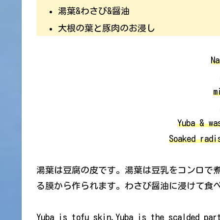
湯葉&わさび&醤油
大根の葉と豚肉のお浸し
Na
m
Yuba & wa
Soaked radi
湯葉は豆腐の皮です。湯葉は豆乳をコンロで
る膜から作られます。わさび醤油に浸けて食
Yuba is tofu skin.Yuba is the scalded par