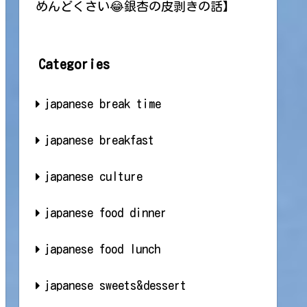
めんどくさい😂銀杏の皮剥きの話】
Categories
japanese break time
japanese breakfast
japanese culture
japanese food dinner
japanese food lunch
japanese sweets&dessert