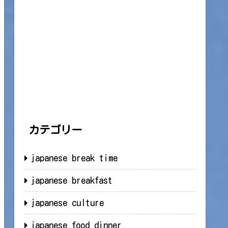
カテゴリー
japanese break time
japanese breakfast
japanese culture
japanese food dinner