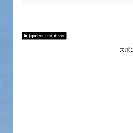
japanese food dinner
スポ