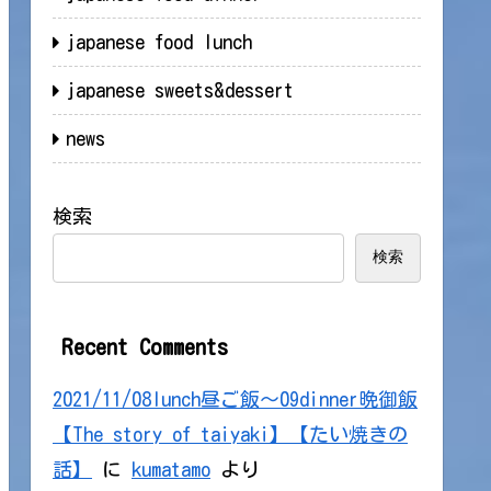
japanese food lunch
japanese sweets&dessert
news
検索
検索
Recent Comments
2021/11/08lunch昼ご飯～09dinner晩御飯
【The story of taiyaki】【たい焼きの
話】
に
kumatamo
より