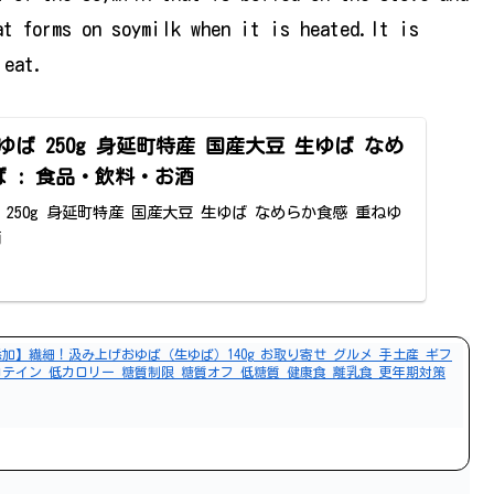
at forms on soymilk when it is heated.It is
 eat.
p: 角ゆば 250g 身延町特産 国産大豆 生ゆば なめ
 : 食品・飲料・お酒
 角ゆば 250g 身延町特産 国産大豆 生ゆば なめらか食感 重ねゆ
酒
添加】繊細！汲み上げおゆば（生ゆば）140g お取り寄せ グルメ 手土産 ギフ
ロテイン 低カロリー 糖質制限 糖質オフ 低糖質 健康食 離乳食 更年期対策