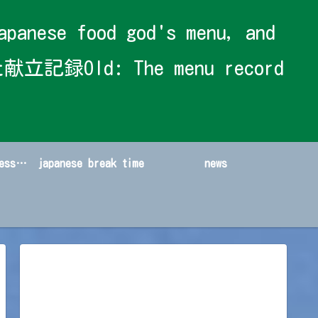
 food god's menu, and
献立記録Old: The menu record
japanese sweets&dessert
japanese break time
news