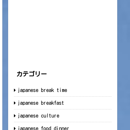
カテゴリー
japanese break time
japanese breakfast
japanese culture
japanese food dinner