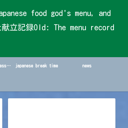
 food god's menu, and
献立記録Old: The menu record
japanese sweets&dessert
japanese break time
news