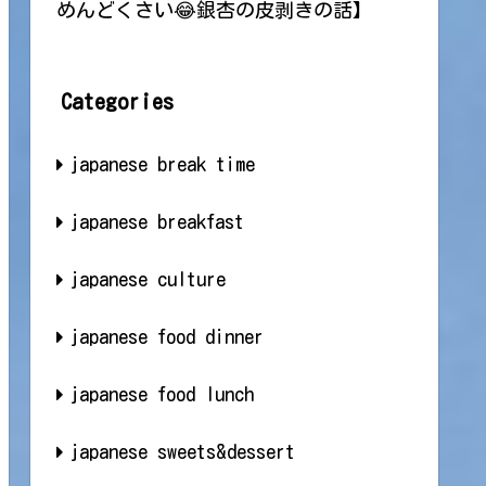
めんどくさい😂銀杏の皮剥きの話】
Categories
japanese break time
japanese breakfast
japanese culture
japanese food dinner
japanese food lunch
japanese sweets&dessert