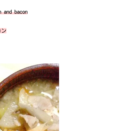
h and bacon
コン