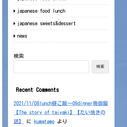
japanese food lunch
japanese sweets&dessert
news
検索
検索
Recent Comments
2021/11/08lunch昼ご飯～09dinner晩御飯
【The story of taiyaki】【たい焼きの
話】
に
kumatamo
より