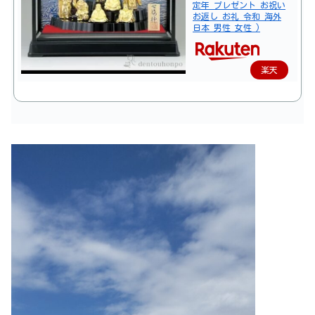
定年 プレゼント お祝い
お返し お礼 令和 海外
日本 男性 女性 )
楽天
で購
入