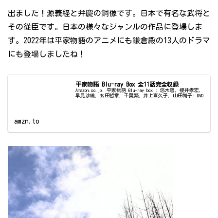
出ました！源義経と弁慶の銅像です。日本で有名な武将と
その従臣です。日本の様々なジャンルの作品に登場しま
す。2022年は平家物語のアニメにも鎌倉殿の13人のドラマ
にも登場しましたね！
平家物語 Blu-ray Box 全11話完全収録
Amazon.co.jp: 平家物語 Blu-ray box : 悠木碧, 櫻井孝宏,
早見沙織, 玄田哲章, 千葉繁, 井上喜久子, 山田尚子: DVD
amzn.to