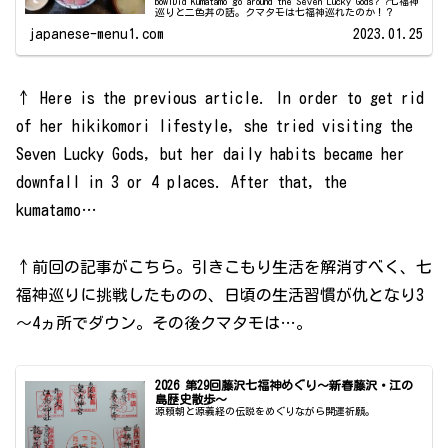
bowlDid Kumatamo go around the Seven Lucky Gods? ?七福神
巡りと二色丼の話。クマタモは七福神巡れたのか！？
japanese-menu1.com
2023.01.25
↑ Here is the previous article. In order to get rid
of her hikikomori lifestyle, she tried visiting the
Seven Lucky Gods, but her daily habits became her
downfall in 3 or 4 places. After that, the
kumatamo…
↑前回の記事がこちら。引きこもり生活を解消すべく、七
福神巡りに挑戦したものの、日頃の生活習慣が仇となり3
～4ヵ所でダウン。その後クマタモは…。
2026 第29回藤沢七福神めぐり〜新春藤沢・江の
島歴史散歩〜
源頼朝と源義経の伝説をめぐりながら開運祈願。