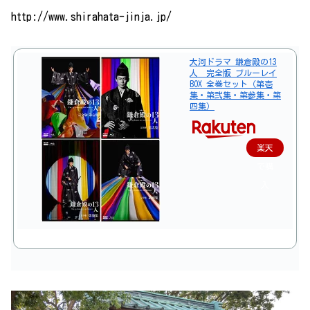
http://www.shirahata-jinja.jp/
大河ドラマ 鎌倉殿の13
人 完全版 ブルーレイ
BOX 全巻セット（第壱
集・第弐集・第参集・第
四集）
楽天
で購
入