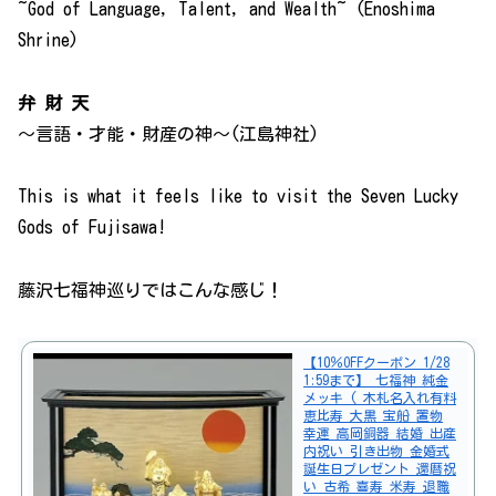
~God of Language, Talent, and Wealth~ (Enoshima
Shrine)
弁 財 天
～言語・才能・財産の神～(江島神社)
This is what it feels like to visit the Seven Lucky
Gods of Fujisawa!
藤沢七福神巡りではこんな感じ！
【10％OFFクーポン 1/28
1:59まで】 七福神 純金
メッキ ( 木札名入れ有料
恵比寿 大黒 宝船 置物
幸運 高岡銅器 結婚 出産
内祝い 引き出物 金婚式
誕生日プレゼント 還暦祝
い 古希 喜寿 米寿 退職