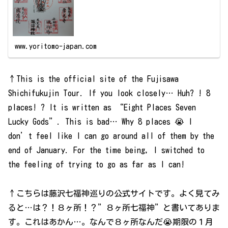
www.yoritomo-japan.com
↑This is the official site of the Fujisawa
Shichifukujin Tour. If you look closely… Huh? ! 8
places! ? It is written as “Eight Places Seven
Lucky Gods”. This is bad… Why 8 places 😭 I
don’t feel like I can go around all of them by the
end of January. For the time being, I switched to
the feeling of trying to go as far as I can!
↑こちらは藤沢七福神巡りの公式サイトです。よく見てみ
ると…は？！８ヶ所！？”８ヶ所七福神”と書いてありま
す。これはあかん…。なんで８ヶ所なんだ😭期限の１月