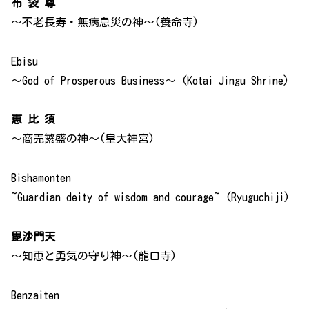
布 袋 尊
～不老長寿・無病息災の神～(養命寺)
Ebisu
～God of Prosperous Business～ (Kotai Jingu Shrine)
恵 比 須
～商売繁盛の神～(皇大神宮)
Bishamonten
~Guardian deity of wisdom and courage~ (Ryuguchiji)
毘沙門天
～知恵と勇気の守り神～(龍口寺)
Benzaiten