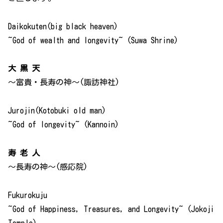
Daikokuten(big black heaven)
~God of wealth and longevity~ (Suwa Shrine)
大 黒 天
～富貴・長寿の神～(諏訪神社)
Jurojin(Kotobuki old man)
~God of longevity~ (Kannoin)
寿 老 人
～長寿の神～(感応院)
Fukurokuju
~God of Happiness, Treasures, and Longevity~ (Jokoji
Temple)